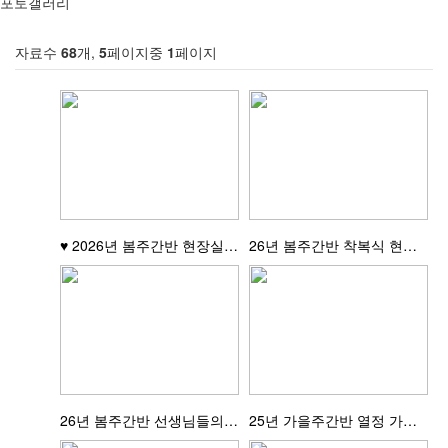
포토갤러리
자료수
68
개,
5
페이지중
1
페이지
♥ 2026년 봄주간반 현장실습 라운딩 ♥
26년 봄주간반 착복식 현장입니다~~
26년 봄주간반 선생님들의 주사실습현장입니다!
25년 가을주간반 열정 가득한 현장 실습 모습을..