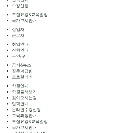
수강신청
모집요강&교육일정
국가고시안내
실업자
근로자
취업안내
진학안내
구인/구직
공지&뉴스
질문과답변
포토갤러리
학원안내
학원둘러보기
찾아오시는길
입학안내
온라인수강신청
교육과정안내
모집요강&교육일정
국가고시안내