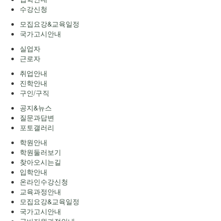
수강신청
모집요강&교육일정
국가고시안내
실업자
근로자
취업안내
진학안내
구인/구직
공지&뉴스
질문과답변
포토갤러리
학원안내
학원둘러보기
찾아오시는길
입학안내
온라인수강신청
교육과정안내
모집요강&교육일정
국가고시안내