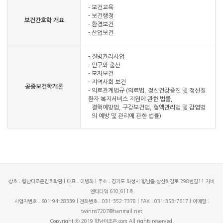
- 보건교육
- 보건행정
보건간호학 개요
- 환경보건
- 산업보건
- 질병관리사업
- 인구와 출산
- 모자보건
- 지역사회 보건
공중보건학개론
- 의료관계법규 (의료법, 정신건강증진 및 정신질
환자 복지서비스 지원에 관한 법률,
결핵예방법, 구강보건법, 혈액관리법 및 감염병
의 예방 및 관리에 관한 법률)
상호 : 향남더조은간호학원 | 대표 : 이병화 | 주소 : 경기도 화성시 향남읍 상신하길로 298번길11 지비
엔티타워 610,611호
사업자번호 : 601-94-28339 | 전화번호 : 031-352-7378 | FAX : 031-353-7617 | 이메일 :
twinns7207@hanmail.net
Copyright ⓒ 2019 향남더조은.com All rights reserved.