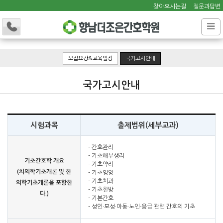
찾아오시는길
질문과답변
모집요강&교육일정
국가고시안내
국가고시안내
시험과목
출제범위(세부교과)
- 간호관리
- 기초해부생리
기초간호학 개요
- 기초약리
(치의학기초개론 및 한
- 기초영양
- 기초치과
의학기초개론을 포함한
- 기초한방
다.)
- 기본간호
- 성인·모성·아동·노인·응급 관련 간호의 기초