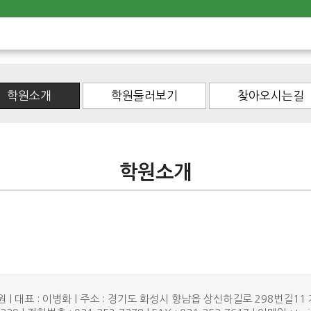
학원소개
학원둘러보기
찾아오시는길
학원소개
| 대표 : 이병화 | 주소 : 경기도 화성시 향남읍 상신하길로 298번길11