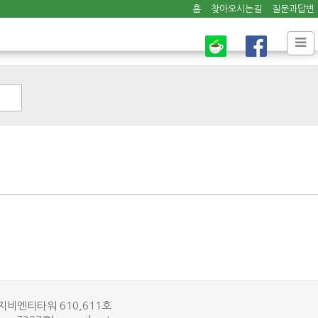
홈
찾아오시는길
질문과답변
 지비엔티타워 610,611호