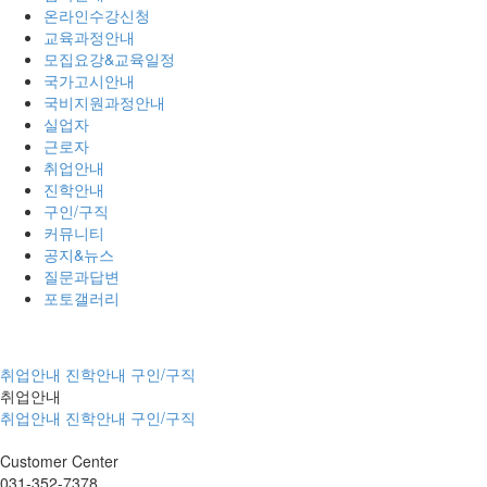
온라인수강신청
교육과정안내
모집요강&교육일정
국가고시안내
국비지원과정안내
실업자
근로자
취업안내
진학안내
구인/구직
커뮤니티
공지&뉴스
질문과답변
포토갤러리
취업안내
진학안내
구인/구직
취업안내
취업안내
진학안내
구인/구직
Customer
Center
031-352-7378