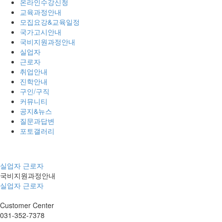
온라인수강신청
교육과정안내
모집요강&교육일정
국가고시안내
국비지원과정안내
실업자
근로자
취업안내
진학안내
구인/구직
커뮤니티
공지&뉴스
질문과답변
포토갤러리
실업자
근로자
국비지원과정안내
실업자
근로자
Customer
Center
031-352-7378